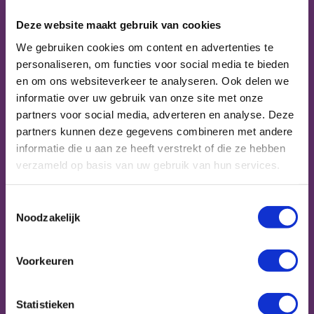
van Chiara gemaakt als zij in haar jeugd had
Deze website maakt gebruik van cookies
kunnen deelnemen aan het programma? “Als
We gebruiken cookies om content en advertenties te
ik zo’n programma als Petje af had kunnen
personaliseren, om functies voor social media te bieden
volgen, was mijn hele wereld opengegaan.
en om ons websiteverkeer te analyseren. Ook delen we
Zelfs als coach leer ik nu nog zo ontzettend
informatie over uw gebruik van onze site met onze
veel over wat er eigenlijk überhaupt in de
partners voor social media, adverteren en analyse. Deze
partners kunnen deze gegevens combineren met andere
wereld bestaat. Verder had het me vooral een
informatie die u aan ze heeft verstrekt of die ze hebben
netwerk gegeven en had ik ook verschillende
verzameld op basis van uw gebruik van hun services.
verantwoordelijkheden ontwikkeld zoals het
zelfstandig reizen met het OV. Doordat je bij
Toestemmingsselectie
Petje af dingen doet die je normaal eigenlijk
Noodzakelijk
niet doet, kom je erachter dat je bepaalde
eigenschappen hebt waarvan je niet eens
Voorkeuren
wist dat je ze had. Je komt er echt achter
wie je in werkelijkheid bent, waar je goed in
Statistieken
bent en wat je wil. Als je een beperkt leven