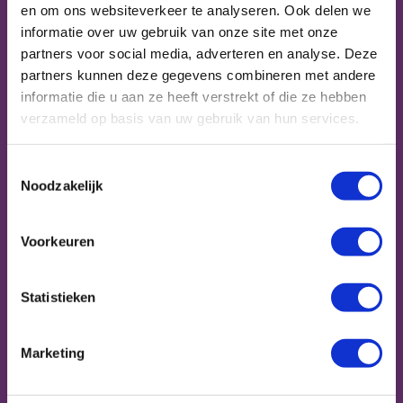
Werken.
Wat zijn de mogelijkheden om
en om ons websiteverkeer te analyseren. Ook delen we
eventueel samen te werken?
informatie over uw gebruik van onze site met onze
partners voor social media, adverteren en analyse. Deze
partners kunnen deze gegevens combineren met andere
De kracht van 013 – Wie geef jij een kans?
informatie die u aan ze heeft verstrekt of die ze hebben
Wat als een ontmoeting het verschil kan
verzameld op basis van uw gebruik van hun services.
maken? Op 30 oktober ontdek je het. Tijdens
de Wereld van Werken ontmoeten onderwijs,
Toestemmingsselectie
bedrijven en overheid elkaar om de kracht
Noodzakelijk
van regio 013 zichtbaar te maken én te
versterken.
Voorkeuren
Laat je inspireren door rolmodellen, luister
Statistieken
naar verhalen van ervaringsdeskundigen en
ga zelf in gesprek tijdens tafelgesprekken en
Marketing
workshops. Want soms is er maar één
ontmoeting nodig om een droom te laten