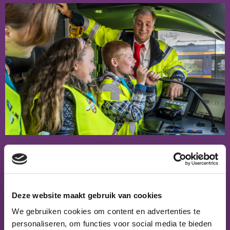
In aanloop naar de Week van Gelijke
Kansen 2025 organiseren
JINC Brabant-
Limburg
,
Stichting Move
,
Petje
Deze website maakt gebruik van cookies
Af
en
Ontdekstation 013
op 30 oktober
We gebruiken cookies om content en advertenties te
samen het netwerkevent De Wereld van
personaliseren, om functies voor social media te bieden