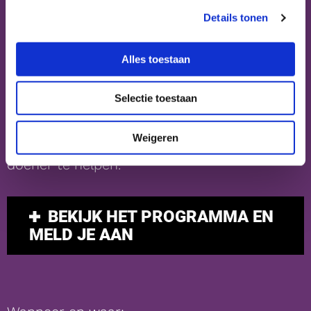
groeien, een kans te zien of een leven te
Details tonen
veranderen.
Alles toestaan
Deze dag bruist van energie, verbinding en
actie. Jij brengt jouw stem en ideeën mee en
Selectie toestaan
gaat naar huis met frisse inzichten,
praktische handvatten en een sterker
Weigeren
netwerk om jongeren in 013 van dromer naar
doener te helpen.
BEKIJK HET PROGRAMMA EN
MELD JE AAN