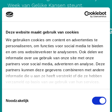
Week van Gelijke Kansen steunt.
E-
MAILHANDTEKENIN
Download
Deze website maakt gebruik van cookies
E-
We gebruiken cookies om content en advertenties te
mailhandtekening
personaliseren, om functies voor social media te bieden
en om ons websiteverkeer te analyseren. Ook delen we
2. Social media
informatie over uw gebruik van onze site met onze
partners voor social media, adverteren en analyse. Deze
Volg de
LinkedIn-pagina van Week van
partners kunnen deze gegevens combineren met andere
Gelijke Kansen
en deel deze met mensen
informatie die u aan ze heeft verstrekt of die ze hebben
die hier interesse in hebben.
verzameld op basis van uw gebruik van hun services.
Tag ons via
LinkedIn
:
@Week van Gelijke
Kansen
Toestemmingsselectie
Tag ons via
Instagram
:
Noodzakelijk
De Week van Gelijke Kansen heeft nog geen