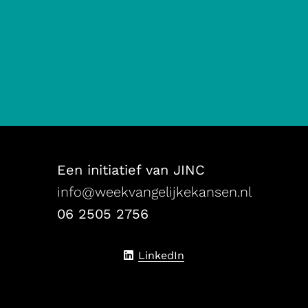
op
je
website
FOOTER
NAVIGATIE
Een initiatief van JINC
info@weekvangelijkekansen.nl
06 2505 2756
Delen
LinkedIn
via
linkedin