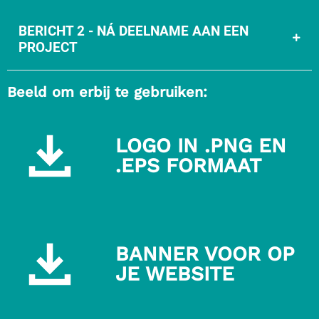
BERICHT 2 - NÁ DEELNAME AAN EEN
PROJECT
Beeld om erbij te gebruiken:
LOGO IN .PNG EN
.EPS FORMAAT
Download
logo
in
.png
BANNER VOOR OP
en
JE WEBSITE
.eps
Download
formaat
banner
voor